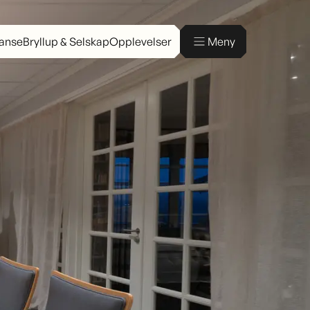
ranse
Bryllup & Selskap
Opplevelser
Meny