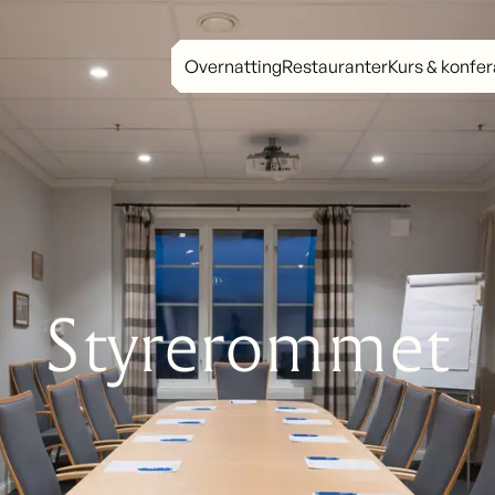
Overnatting
Restauranter
Kurs & konfe
Styrerommet