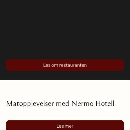
Les om restauranten
Matopplevelser med Nermo Hotell
Les mer