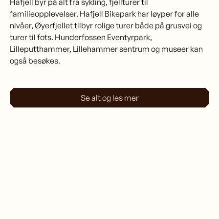
Hafjell byr på alt fra sykling, fjellturer til
familieopplevelser. Hafjell Bikepark har løyper for alle
nivåer, Øyerfjellet tilbyr rolige turer både på grusvei og
turer til fots. Hunderfossen Eventyrpark,
Lilleputthammer, Lillehammer sentrum og museer kan
også besøkes.
Se alt og les mer