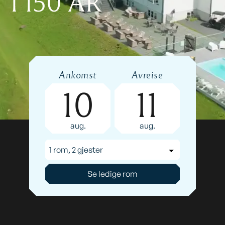
I 150 ÅR
Ankomst
Avreise
10
11
aug.
aug.
1 rom, 2 gjester
Se ledige rom