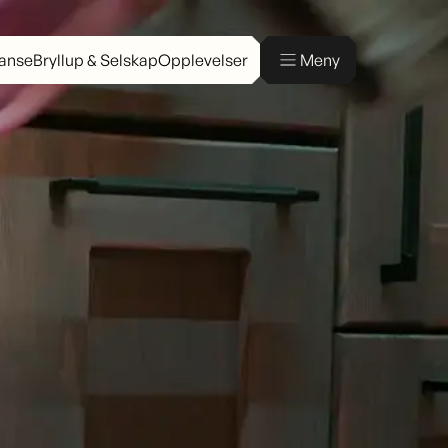
ranse
Bryllup & Selskap
Opplevelser
Meny