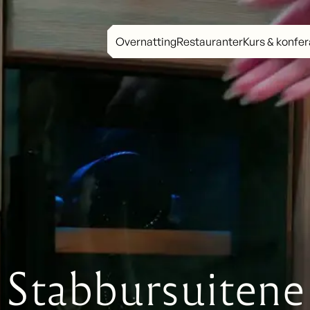
Overnatting
Restauranter
Kurs & konfe
Stabbursuitene