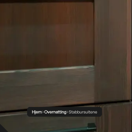
Hjem
Overnatting
Stabbursuitene