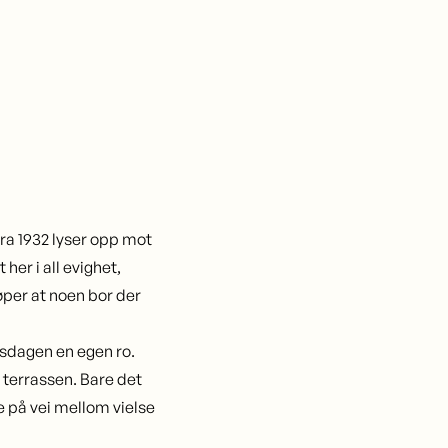
ra 1932 lyser opp mot
er i all evighet,
øper at noen bor der
psdagen en egen ro.
 terrassen. Bare det
e på vei mellom vielse