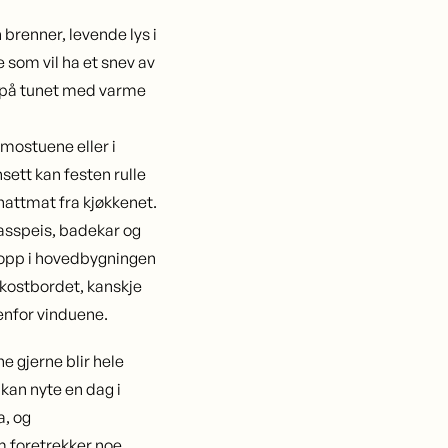
brenner, levende lys i
e som vil ha et snev av
 på tunet med varme
mostuene eller i
sett kan festen rulle
nattmat fra kjøkkenet.
gasspeis, badekar og
a opp i hovedbygningen
kostbordet, kanskje
tenfor vinduene.
e gjerne blir hele
 kan nyte en dag i
a, og
m foretrekker noe