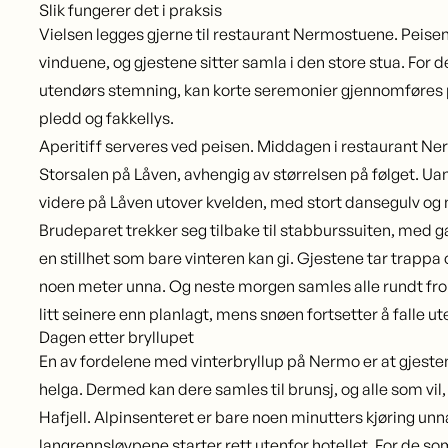
Slik fungerer det i praksis
Vielsen legges gjerne til restaurant Nermostuene. Peisen 
vinduene, og gjestene sitter samla i den store stua. For d
utendørs stemning, kan korte seremonier gjennomføres
pledd og fakkellys.
Aperitiff serveres ved peisen. Middagen i restaurant Ner
Storsalen på Låven, avhengig av størrelsen på følget. Uan
videre på Låven utover kvelden, med stort dansegulv og 
Brudeparet trekker seg tilbake til stabburssuiten, med 
en stillhet som bare vinteren kan gi. Gjestene tar trapp
noen meter unna. Og neste morgen samles alle rundt fro
litt seinere enn planlagt, mens snøen fortsetter å falle u
Dagen etter bryllupet
En av fordelene med vinterbryllup på Nermo er at gjesten
helga. Dermed kan dere samles til brunsj, og alle som vil,
Hafjell. Alpinsenteret er bare noen minutters kjøring unn
langrennsløypene starter rett utenfor hotellet. For de so