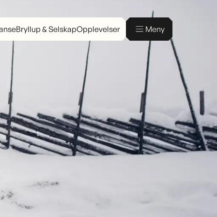
ranse
Bryllup & Selskap
Opplevelser
Meny