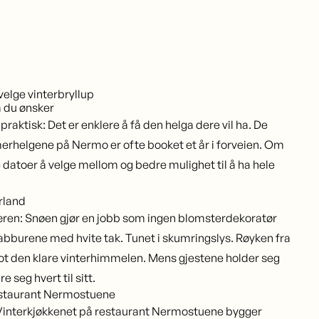
 velge vinterbryllup
a du ønsker
praktisk: Det er enklere å få den helga dere vil ha. De
helgene på Nermo er ofte booket et år i forveien. Om
e datoer å velge mellom og bedre mulighet til å ha hele
erland
ren: Snøen gjør en jobb som ingen blomsterdekoratør
bburene med hvite tak. Tunet i skumringslys. Røyken fra
ot den klare vinterhimmelen. Mens gjestene holder seg
e seg hvert til sitt.
restaurant Nermostuene
 Vinterkjøkkenet på restaurant Nermostuene bygger