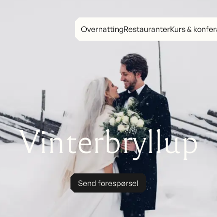
Overnatting
Restauranter
Kurs & konfe
Vinterbryllup
Send forespørsel