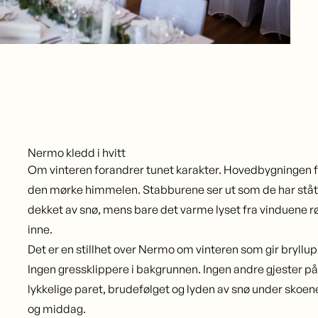
Nermo kledd i hvitt
Om vinteren forandrer tunet karakter. Hovedbygningen f
den mørke himmelen. Stabburene ser ut som de har stått h
dekket av snø, mens bare det varme lyset fra vinduene r
inne.
Det er en stillhet over Nermo om vinteren som gir bryllu
Ingen gressklippere i bakgrunnen. Ingen andre gjester på
lykkelige paret, brudefølget og lyden av snø under skoen
og middag.