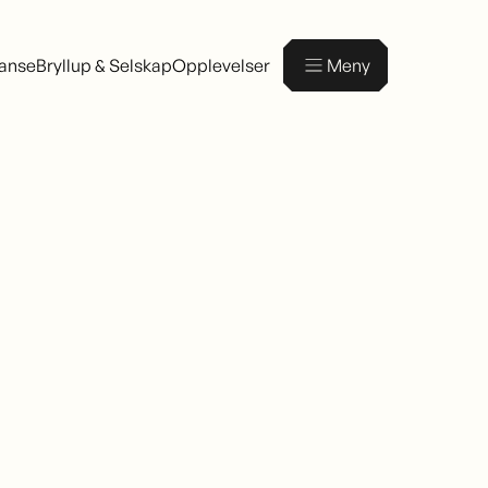
ranse
Bryllup & Selskap
Opplevelser
Meny