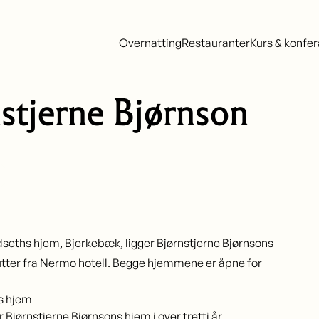
Overnatting
Restauranter
Kurs & konfe
stjerne Bjørnson
ndseths hjem, Bjerkebæk, ligger Bjørnstjerne Bjørnsons
tter fra Nermo hotell. Begge hjemmene er åpne for
s hjem
 Bjørnstjerne Bjørnsons hjem i over tretti år.