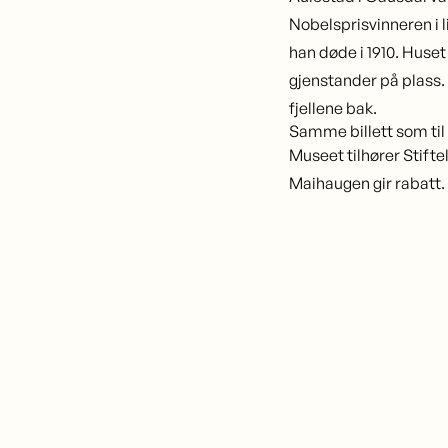
Nobelsprisvinneren i li
han døde i 1910. Huse
gjenstander på plass.
fjellene bak.
Samme billett som ti
Museet tilhører
Stift
Maihaugen gir rabatt