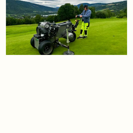
9 hull, parkland/skogsbane
Driving range, pitchingbane og putting green
Sesong: tidlig mai til slutten av oktober