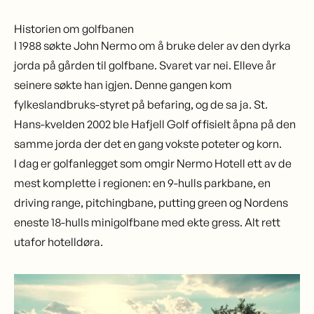
Historien om golfbanen
I 1988 søkte John Nermo om å bruke deler av den dyrka
jorda på gården til golfbane. Svaret var nei. Elleve år
seinere søkte han igjen. Denne gangen kom
fylkeslandbruks-styret på befaring, og de sa ja. St.
Hans-kvelden 2002 ble Hafjell Golf offisielt åpna på den
samme jorda der det en gang vokste poteter og korn.
I dag er golfanlegget som omgir Nermo Hotell ett av de
mest komplette i regionen: en 9-hulls parkbane, en
driving range, pitchingbane, putting green og Nordens
eneste 18-hulls minigolfbane med ekte gress. Alt rett
utafor hotelldøra.