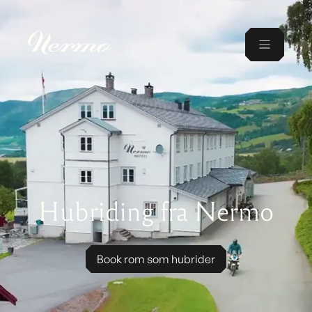
Hubriding fra Nermo
Book rom som hubrider