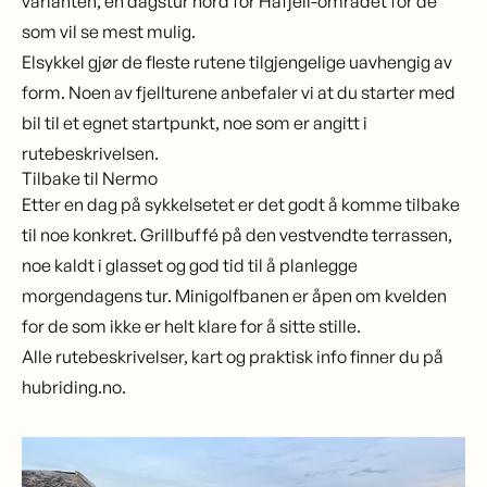
varianten, en dagstur nord for Hafjell-området for de
som vil se mest mulig.
Elsykkel gjør de fleste rutene tilgjengelige uavhengig av
form. Noen av fjellturene anbefaler vi at du starter med
bil til et egnet startpunkt, noe som er angitt i
rutebeskrivelsen.
Tilbake til Nermo
Etter en dag på sykkelsetet er det godt å komme tilbake
til noe konkret. Grillbuffé på den vestvendte terrassen,
noe kaldt i glasset og god tid til å planlegge
morgendagens tur. Minigolfbanen er åpen om kvelden
for de som ikke er helt klare for å sitte stille.
Alle rutebeskrivelser, kart og praktisk info finner du på
hubriding.no.