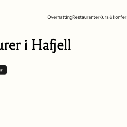
Overnatting
Restauranter
Kurs & konfe
er i Hafjell
ur