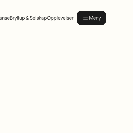
ranse
Bryllup & Selskap
Opplevelser
Meny