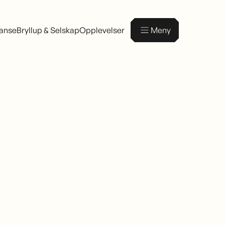
ranse
Bryllup & Selskap
Opplevelser
Meny