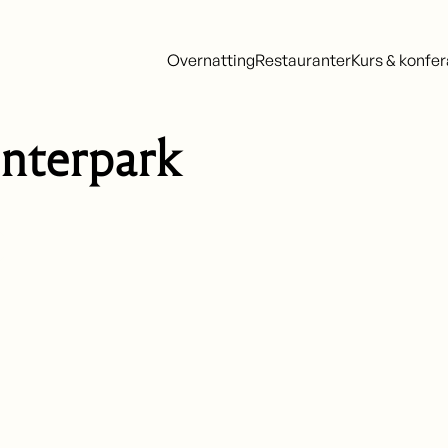
Overnatting
Restauranter
Kurs & konfe
nterpark
Bestill billett og overnatting her