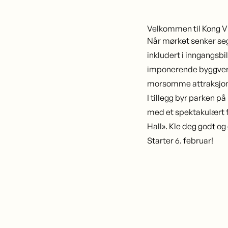
Velkommen til Kong Vi
Når mørket senker seg 
inkludert i inngangsbi
imponerende byggverk 
morsomme attraksjon
I tillegg byr parken p
med et spektakulært f
Hall». Kle deg godt og
Starter 6. februar!