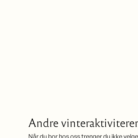
Foto: Julia Aaland
Andre vinteraktivitere
Når du bor hos oss trenger du ikke velg