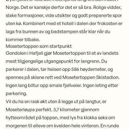
Norge. Det er kanskje derfor det er så bra. Rolige vidder,
slake formasjoner, vide utsikter og godt preparerte spor
uten kø. Kombinert med et hotell i dalen der frokosten er
laga fra bunnen av og badstampen står klar når du
kommer tilbake.
Mosetertoppen som startpunkt
Gondolen i Hafjell gjør
Mosetertoppen
til et av landets
mest tilgjengelige utgangspunkt for langrenn. Du
parkerer i dalen, tar heisen opp 586 høydemeter, og
spennes på skiene rett ved Mosetertoppen Skistadion.
Ingen lang biltur opp smale fjellveier. Ingen leting etter
parkering.
Vil du ha en rask økt uten å legge ut på langtur, er
Moseterløypa perfekt. 3,7 kilometer gjennom
hytteområdet på toppen, med lys fra klokka seks om
morgenen til elleve om kvelden hele vinteren. En runde