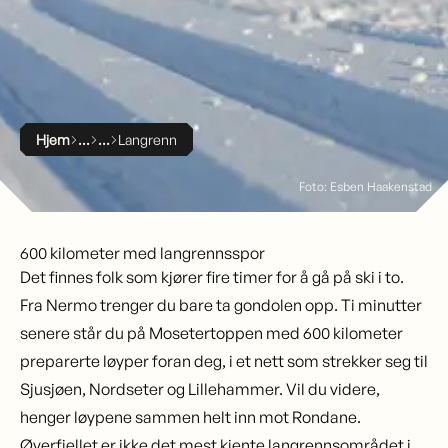
Hjem
Langrenn
Foto: Esben Haakenstad
600 kilometer med langrennsspor
Det finnes folk som kjører fire timer for å gå på ski i to.
Fra Nermo trenger du bare ta gondolen opp. Ti minutter
senere står du på Mosetertoppen med 600 kilometer
preparerte løyper foran deg, i et nett som strekker seg til
Sjusjøen, Nordseter og Lillehammer. Vil du videre,
henger løypene sammen helt inn mot Rondane.
Øyerfjellet er ikke det mest kjente langrennsområdet i