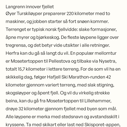
Langrenn innover fjellet
Øyer Turskiløyper
preparerer 220 kilometer med to
maskiner, og jobben starter så fort snøen kommer.
Terrenget er typisk norsk fjellvidde: slake formasjoner,
åpne myrer og bjørkeskog. De fleste løypene ligger over
tregrensa, og det betyr vide utsikter i alle retninger.
Herfra kan du gå så langt du vil. En populær mellomtur
er Mosetertoppen til Pellestova og tilbake via Nysetra,
totalt 15,7 kilometer i lettere terreng. For de som vil ha en
skikkelig dag, følger Hafjell Ski Marathon-runden 42
kilometer gjennom variert terreng, med slak stigning,
skogsløyper og åpent fjell. Og vil du virkelig strekke
beina, kan du gå fra Mosetertoppen til Lillehammer,
drøye 32 kilometer gjennom fjellet med byen som mål.
Alle løypene er merka med stedsnavn og avstandsskilt i
kryssene. Ta med skikart eller last ned Skisporet-appen,