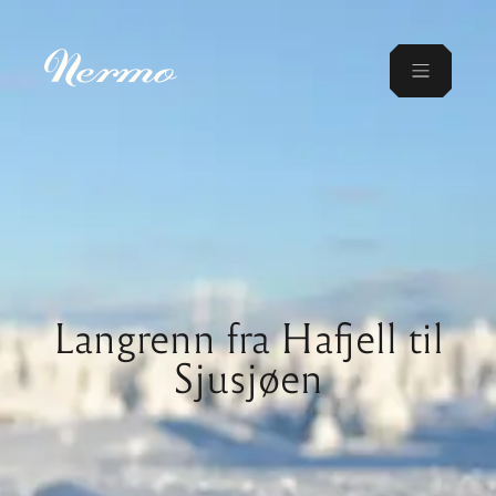
Langrenn fra Hafjell til
Sjusjøen