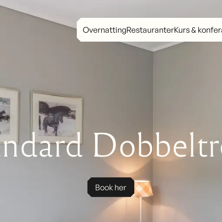
Overnatting
Restauranter
Kurs & konfe
andard Dobbelt
Book her