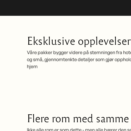
Eksklusive opplevelse
Våre pakker bygger videre på stemningen fra hotell
og små, gjennomtenkte detaljer som gjør oppholde
hjem
Flere rom med samme 
Ikke alle rom er som dette - men alle bærer den