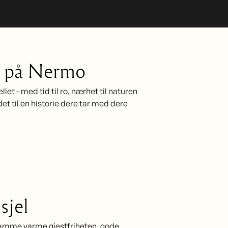
r på Nermo
et - med tid til ro, nærhet til naturen
t til en historie dere tar med dere
sjel
 samme varme gjestfriheten, gode