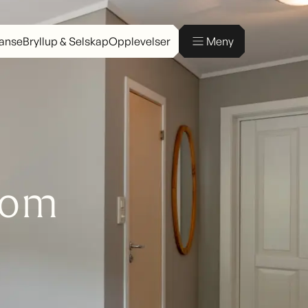
ranse
Bryllup & Selskap
Opplevelser
Meny
rom