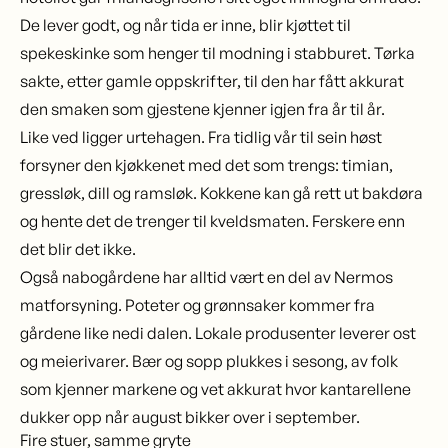
De lever godt, og når tida er inne, blir kjøttet til
spekeskinke som henger til modning i stabburet. Tørka
sakte, etter gamle oppskrifter, til den har fått akkurat
den smaken som gjestene kjenner igjen fra år til år.
Like ved ligger urtehagen. Fra tidlig vår til sein høst
forsyner den kjøkkenet med det som trengs: timian,
gressløk, dill og ramsløk. Kokkene kan gå rett ut bakdøra
og hente det de trenger til kveldsmaten. Ferskere enn
det blir det ikke.
Også nabogårdene har alltid vært en del av Nermos
matforsyning. Poteter og grønnsaker kommer fra
gårdene like nedi dalen. Lokale produsenter leverer ost
og meierivarer. Bær og sopp plukkes i sesong, av folk
som kjenner markene og vet akkurat hvor kantarellene
dukker opp når august bikker over i september.
Fire stuer, samme gryte