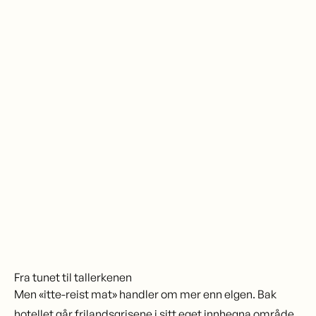
Fra tunet til tallerkenen
Men «itte-reist mat» handler om mer enn elgen. Bak
hotellet går frilandsgrisene i sitt eget innhegna område.