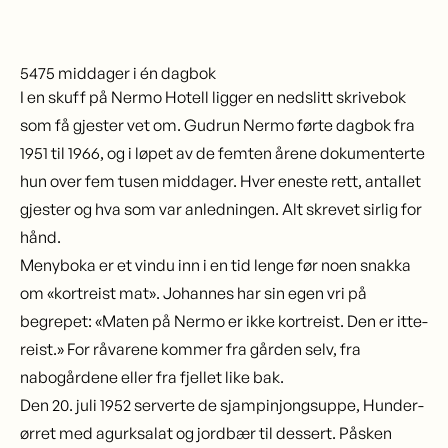
5475 middager i én dagbok
I en skuff på Nermo Hotell ligger en nedslitt skrivebok
som få gjester vet om. Gudrun Nermo førte dagbok fra
1951 til 1966, og i løpet av de femten årene dokumenterte
hun over fem tusen middager. Hver eneste rett, antallet
gjester og hva som var anledningen. Alt skrevet sirlig for
hånd.
Menyboka er et vindu inn i en tid lenge før noen snakka
om «kortreist mat». Johannes har sin egen vri på
begrepet: «Maten på Nermo er ikke kortreist. Den er itte-
reist.» For råvarene kommer fra gården selv, fra
nabogårdene eller fra fjellet like bak.
Den 20. juli 1952 serverte de sjampinjongsuppe, Hunder-
ørret med agurksalat og jordbær til dessert. Påsken