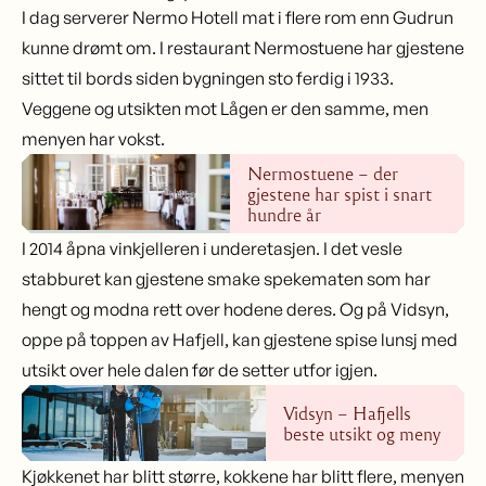
I dag serverer Nermo Hotell mat i flere rom enn Gudrun
kunne drømt om. I restaurant Nermostuene har gjestene
sittet til bords siden bygningen sto ferdig i 1933.
Veggene og utsikten mot Lågen er den samme, men
menyen har vokst.
Nermostuene – der
gjestene har spist i snart
hundre år
I 2014 åpna vinkjelleren i underetasjen. I det vesle
stabburet kan gjestene smake spekematen som har
hengt og modna rett over hodene deres. Og på Vidsyn,
oppe på toppen av Hafjell, kan gjestene spise lunsj med
utsikt over hele dalen før de setter utfor igjen.
Vidsyn – Hafjells
beste utsikt og meny
Kjøkkenet har blitt større, kokkene har blitt flere, menyen