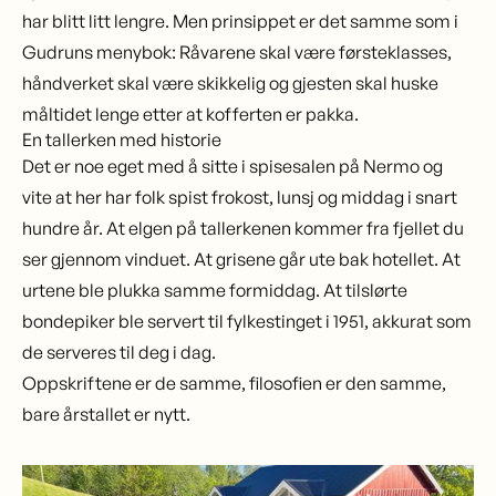
har blitt litt lengre. Men prinsippet er det samme som i
Gudruns menybok: Råvarene skal være førsteklasses,
håndverket skal være skikkelig og gjesten skal huske
måltidet lenge etter at kofferten er pakka.
En tallerken med historie
Det er noe eget med å sitte i spisesalen på Nermo og
vite at her har folk spist frokost, lunsj og middag i snart
hundre år. At elgen på tallerkenen kommer fra fjellet du
ser gjennom vinduet. At grisene går ute bak hotellet. At
urtene ble plukka samme formiddag. At tilslørte
bondepiker ble servert til fylkestinget i 1951, akkurat som
de serveres til deg i dag.
Oppskriftene er de samme, filosofien er den samme,
bare årstallet er nytt.