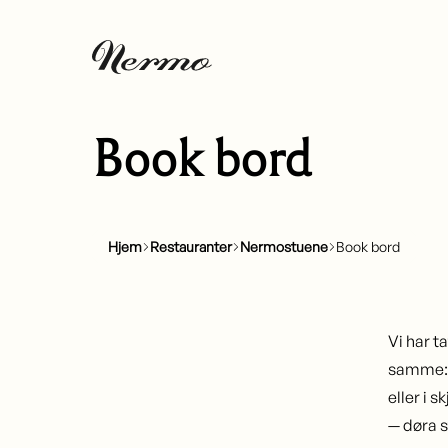
Book bord
Hjem
Restauranter
Nermostuene
Book bord
Vi har ta
samme: å
eller i 
— døra s