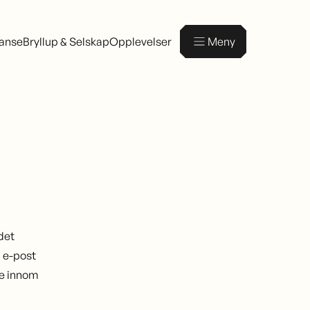
ranse
Bryllup & Selskap
Opplevelser
Meny
 det
 e-post
re innom